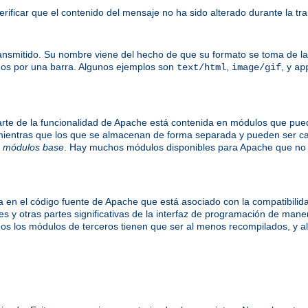
ificar que el contenido del mensaje no ha sido alterado durante la tr
ansmitido. Su nombre viene del hecho de que su formato se toma de las
dos por una barra. Algunos ejemplos son
,
, y
text/html
image/gif
ap
te de la funcionalidad de Apache está contenida en módulos que puede
mientras que los que se almacenan de forma separada y pueden ser c
n
módulos base
. Hay muchos módulos disponibles para Apache que no 
 en el código fuente de Apache que está asociado con la compatibili
es y otras partes significativas de la interfaz de programación de mane
s los módulos de terceros tienen que ser al menos recompilados, y alg