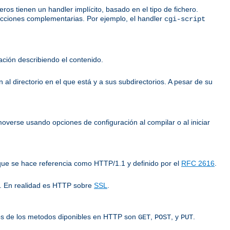
os tienen un handler implícito, basado en el tipo de fichero.
 acciones complementarias. Por ejemplo, el handler
cgi-script
ción describiendo el contenido.
 al directorio en el que está y a sus subdirectorios. A pesar de su
overse usando opciones de configuración al compilar o al iniciar
 que se hace referencia como HTTP/1.1 y definido por el
RFC 2616
.
b. En realidad es HTTP sobre
SSL
.
gunos de los metodos diponibles en HTTP son
,
, y
.
GET
POST
PUT