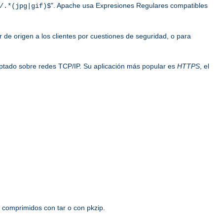
". Apache usa Expresiones Regulares compatibles
/.*(jpg|gif)$
or de origen a los clientes por cuestiones de seguridad, o para
iptado sobre redes TCP/IP. Su aplicación más popular es
HTTPS
, el
.
 comprimidos con tar o con pkzip.