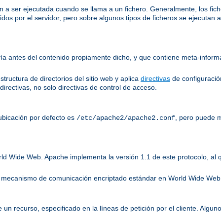
a ser ejecutada cuando se llama a un fichero. Generalmente, los ficher
dos por el servidor, pero sobre algunos tipos de ficheros se ejecutan
a antes del contenido propiamente dicho, y que contiene meta-informa
tructura de directorios del sitio web y aplica
directivas
de configuración
irectivas, no solo directivas de control de acceso.
ubicación por defecto es
, pero puede m
/etc/apache2/apache2.conf
rld Wide Web. Apache implementa la versión 1.1 de este protocolo, al
s el mecanismo de comunicación encriptado estándar en World Wide We
e un recurso, especificado en la líneas de petición por el cliente. Al