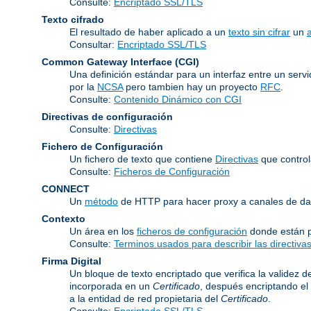
Consulte:
Encriptado SSL/TLS
Texto cifrado
El resultado de haber aplicado a un
texto sin cifrar
un
Consultar:
Encriptado SSL/TLS
Common Gateway Interface
(CGI)
Una definición estándar para un interfaz entre un serv
por la
NCSA
pero tambien hay un proyecto
RFC
.
Consulte:
Contenido Dinámico con CGI
Directivas de configuración
Consulte:
Directivas
Fichero de Configuración
Un fichero de texto que contiene
Directivas
que control
Consulte:
Ficheros de Configuración
CONNECT
Un
método
de HTTP para hacer proxy a canales de dat
Contexto
Un área en los
ficheros de configuración
donde están p
Consulte:
Terminos usados para describir las directiv
Firma Digital
Un bloque de texto encriptado que verifica la validez d
incorporada en un
Certificado
, después encriptando el
a la entidad de red propietaria del
Certificado
.
Consulte:
Encriptado SSL/TLS