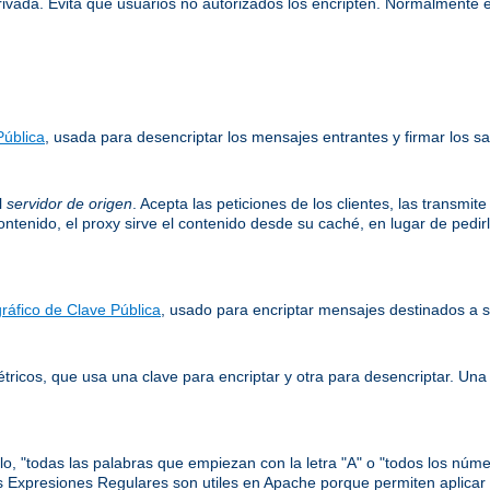
rivada. Evita que usuarios no autorizados los encripten. Normalmente 
Pública
, usada para desencriptar los mensajes entrantes y firmar los sa
l
servidor de origen
. Acepta las peticiones de los clientes, las transmit
 contenido, el proxy sirve el contenido desde su caché, en lugar de pedi
gráfico de Clave Pública
, usado para encriptar mensajes destinados a su
étricos, que usa una clave para encriptar y otra para desencriptar. Una
o, "todas las palabras que empiezan con la letra "A" o "todos los númer
 Expresiones Regulares son utiles en Apache porque permiten aplicar c