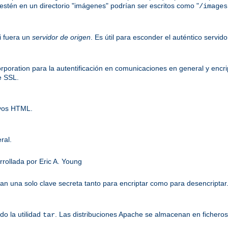
ue estén en un directorio "imágenes" podrían ser escritos como "
/images
i fuera un
servidor de origen
. Es útil para esconder el auténtico servid
oration para la autentificación en comunicaciones en general y encr
e SSL.
ivos HTML.
ral.
rrollada por Eric A. Young
n una solo clave secreta tanto para encriptar como para desencriptar
o la utilidad
. Las distribuciones Apache se almacenan en ficheros
tar