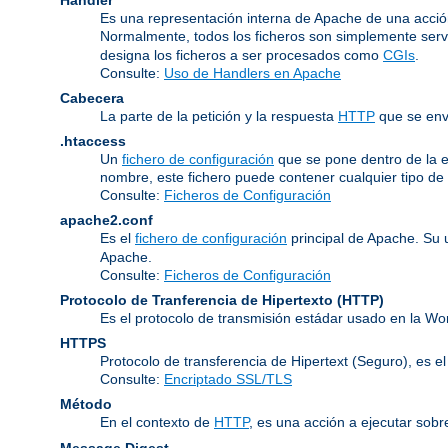
Es una representación interna de Apache de una acción 
Normalmente, todos los ficheros son simplemente servi
designa los ficheros a ser procesados como
CGIs
.
Consulte:
Uso de Handlers en Apache
Cabecera
La parte de la petición y la respuesta
HTTP
que se enví
.htaccess
Un
fichero de configuración
que se pone dentro de la es
nombre, este fichero puede contener cualquier tipo de d
Consulte:
Ficheros de Configuración
apache2.conf
Es el
fichero de configuración
principal de Apache. Su 
Apache.
Consulte:
Ficheros de Configuración
Protocolo de Tranferencia de Hipertexto
(HTTP)
Es el protocolo de transmisión estádar usado en la Wo
HTTPS
Protocolo de transferencia de Hipertext (Seguro), e
Consulte:
Encriptado SSL/TLS
Método
En el contexto de
HTTP
, es una acción a ejecutar sobr
Message Digest