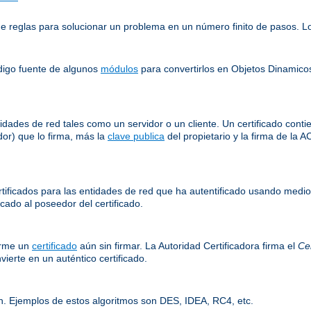
e reglas para solucionar un problema en un número finito de pasos. L
ódigo fuente de algunos
módulos
para convertirlos en Objetos Dinamico
idades de red tales como un servidor o un cliente. Un certificado cont
or) que lo firma, más la
clave publica
del propietario y la firma de la A
rtificados para las entidades de red que ha autentificado usando medio
cado al poseedor del certificado.
irme un
certificado
aún sin firmar. La Autoridad Certificadora firma el
Cer
ierte en un auténtico certificado.
n. Ejemplos de estos algoritmos son DES, IDEA, RC4, etc.