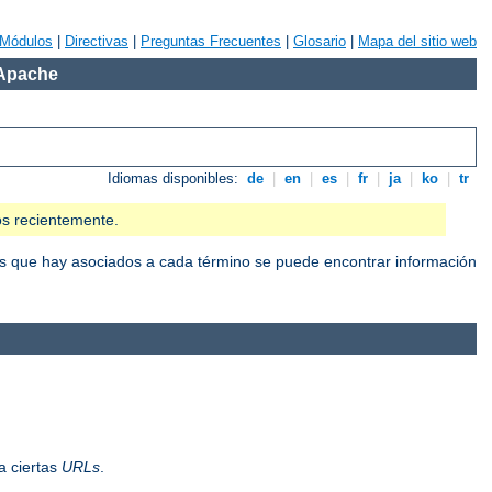
Módulos
|
Directivas
|
Preguntas Frecuentes
|
Glosario
|
Mapa del sitio web
 Apache
Idiomas disponibles:
de
|
en
|
es
|
fr
|
ja
|
ko
|
tr
os recientemente.
ces que hay asociados a cada término se puede encontrar información
a ciertas
URLs
.