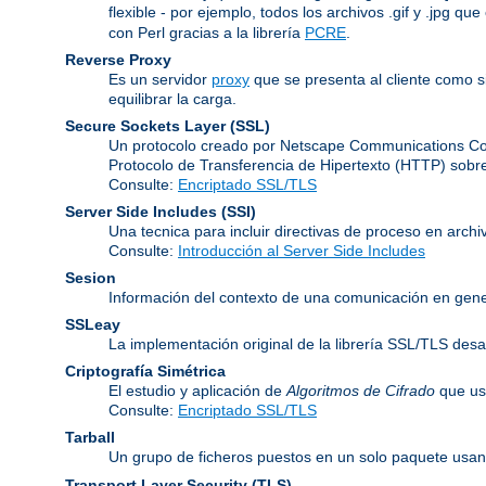
flexible - por ejemplo, todos los archivos .gif y .jpg q
con Perl gracias a la librería
PCRE
.
Reverse Proxy
Es un servidor
proxy
que se presenta al cliente como s
equilibrar la carga.
Secure Sockets Layer
(SSL)
Un protocolo creado por Netscape Communications Corp
Protocolo de Transferencia de Hipertexto (HTTP) sobr
Consulte:
Encriptado SSL/TLS
Server Side Includes
(SSI)
Una tecnica para incluir directivas de proceso en arch
Consulte:
Introducción al Server Side Includes
Sesion
Información del contexto de una comunicación en gene
SSLeay
La implementación original de la librería SSL/TLS desa
Criptografía Simétrica
El estudio y aplicación de
Algoritmos de Cifrado
que usa
Consulte:
Encriptado SSL/TLS
Tarball
Un grupo de ficheros puestos en un solo paquete usand
Transport Layer Security
(TLS)