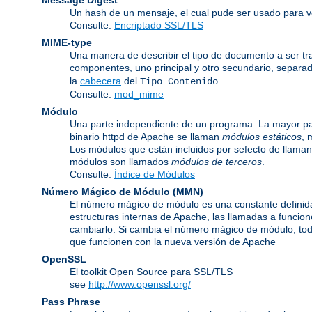
Un hash de un mensaje, el cual pude ser usado para ver
Consulte:
Encriptado SSL/TLS
MIME-type
Una manera de describir el tipo de documento a ser tr
componentes, uno principal y otro secundario, separa
la
cabecera
del
.
Tipo Contenido
Consulte:
mod_mime
Módulo
Una parte independiente de un programa. La mayor par
binario httpd de Apache se llaman
módulos estáticos
, 
Los módulos que están incluidos por sefecto de llama
módulos son llamados
módulos de terceros
.
Consulte:
Índice de Módulos
Número Mágico de Módulo
(
MMN
)
El número mágico de módulo es una constante definida
estructuras internas de Apache, las llamadas a funcion
cambiarlo. Si cambia el número mágico de módulo, todo
que funcionen con la nueva versión de Apache
OpenSSL
El toolkit Open Source para SSL/TLS
see
http://www.openssl.org/
Pass Phrase