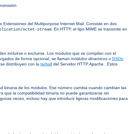
ansmisión.
 Extensiones del Multipurpose Internet Mail. Consiste en dos
. En HTTP, el tipo MIME se transmite en
plication/octet-stream
n incluirse o excluirse. Los módulos que se compilan con el
argados de forma opcional, se llaman
módulos dinamicos
o
DSOs
.
se distribuyen con la
tarball
del Servidor HTTP Apache . Estos
dad binaria de los módulos. Ese número cambia cuando cambian las
ra que la compatibilidad binaria no puede garantizarse sin
unas veces, incluso hay que introducir ligeras modificaciones para